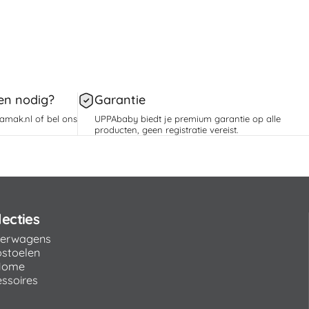
en nodig?
Garantie
jamak.nl of bel ons
UPPAbaby biedt je premium garantie op alle
producten, geen registratie vereist.
lecties
derwagens
ostoelen
Home
ssoires