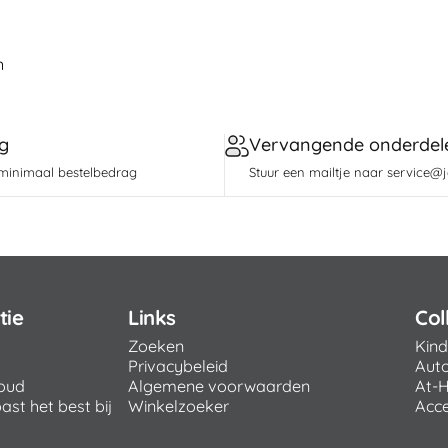
n
g
Vervangende onderdel
minimaal bestelbedrag
Stuur een mailtje naar service@
tie
Links
Col
Zoeken
Kin
Privacybeleid
Aut
oud
Algemene voorwaarden
At-
st het best bij
Winkelzoeker
Acce