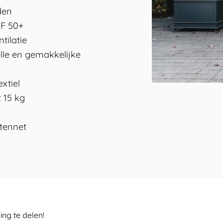
den
PF 50+
tilatie
lle en gemakkelijke
xtiel
 15 kg
ctennet
ng te delen!