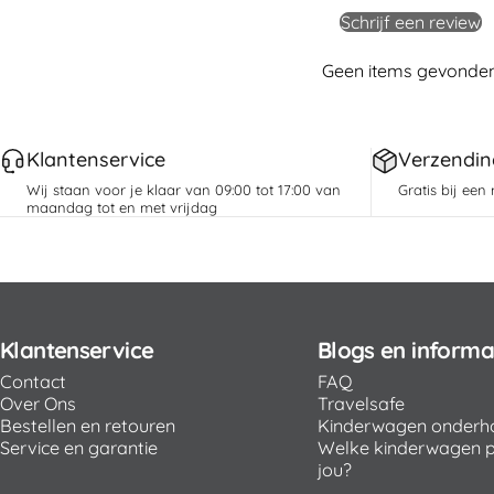
Schrijf een review
Geen items gevonde
Klantenservice
Verzendin
Wij staan voor je klaar van 09:00 tot 17:00 van
Gratis bij een
maandag tot en met vrijdag
Klantenservice
Blogs en informa
Contact
FAQ
Over Ons
Travelsafe
Bestellen en retouren
Kinderwagen onderh
Service en garantie
Welke kinderwagen pa
jou?