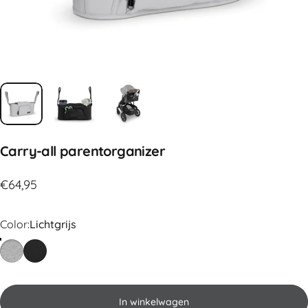
Carry-all
parentorganizer
€64,95
Color
Color:
Lichtgrijs
Lichtgrijs
Zwart
In winkelwagen